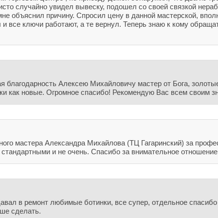
чисто случайно увидел вывеску, подошел со своей связкой нер
не объяснил причину. Спросил цену в данной мастерской, впол
 и все ключи работают, а те вернул. Теперь знаю к кому обращ
я благодарность Алексею Михайловичу мастер от Бога, золотые
и как новые. Огромное спасибо! Рекомендую Вас всем своим 
ного мастера Александра Михайлова (ТЦ Гагаринский) за профе
стандартными и не очень. Спасибо за внимательное отношение 
вал в ремонт любимые ботинки, все супер, отдельное спасибо
чше сделать.