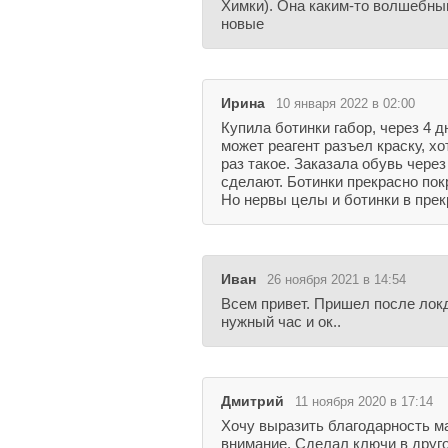
Химки). Она каким-то волшебны
новые
Ирина
10 января 2022 в 02:00
Купила ботинки габор, через 4 д
может реагент разъел краску, хо
раз такое. Заказала обувь через
сделают. Ботинки прекрасно пок
Но нервы целы и ботинки в пре
Иван
26 ноября 2021 в 14:54
Всем привет. Пришел после локд
нужный час и ок..
Дмитрий
11 ноября 2020 в 17:14
Хочу выразить благодарность ма
внимание. Сделал ключи в друго