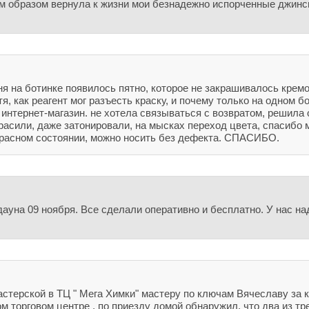
м образом вернула к жизни мои безнадежно испорченные джинсы
ня на ботинке появилось пятно, которое не закрашивалось кремом
тя, как реагент мог разъесть краску, и почему только на одном б
 интернет-магазин. не хотела связываться с возвратом, решила 
расили, даже затонировали, на мысках переход цвета, спасибо м
красном состоянии, можно носить без дефекта. СПАСИБО.
ауна 09 ноября. Все сделали оперативно и бесплатно. У нас на
стерской в ТЦ " Мега Химки" мастеру по ключам Вячеславу за 
м торговом центре , по приезду домой обнаружил, что два из тр