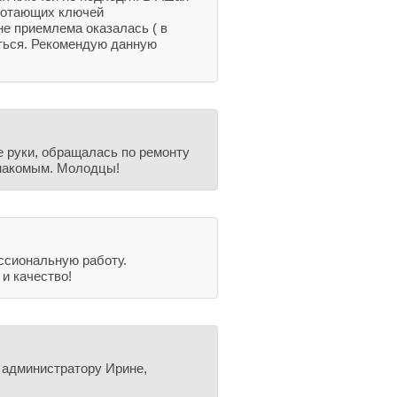
аботающих ключей
не приемлема оказалась ( в
аться. Рекомендую данную
 руки, обращалась по ремонту
знакомым. Молодцы!
ссиональную работу.
и качество!
 администратору Ирине,