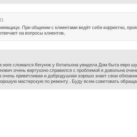
21
иемщице. При общении с клиентами ведёт себя корректно, проя
отвечает на вопросы клиентов.
 ноге сломался бегунок у ботильона увидела Дом быта евро шу
ович очень виртуозно справился с проблемой я довольна очень
р очень приветливая и добродушная хорошо знает свои обязанн
орошую мастерскую по ремонту . Буду всем советовать обращат